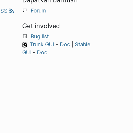
Dapatkan bantuan
Forum
RSS
Get involved
Bug list
Trunk GUI
-
Doc
|
Stable
GUI
-
Doc