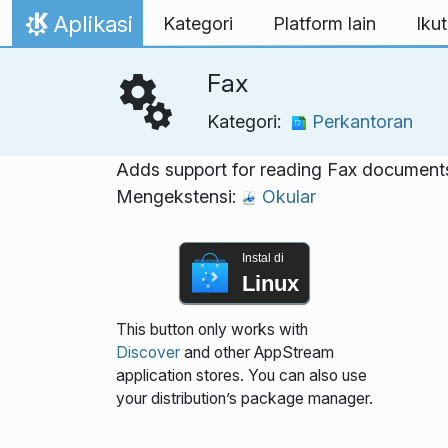
Lewati ke konten
Aplikasi
Kategori
Platform lain
Ikut
Beranda
Fax
Kategori:
Perkantoran
Adds support for reading Fax document
Mengekstensi:
Okular
Instal di
Linux
This button only works with
Discover
and other AppStream
application stores. You can also use
your distribution’s package manager.