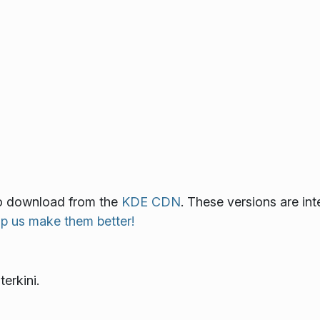
 to download from the
KDE CDN
. These versions are in
lp us make them better!
erkini.