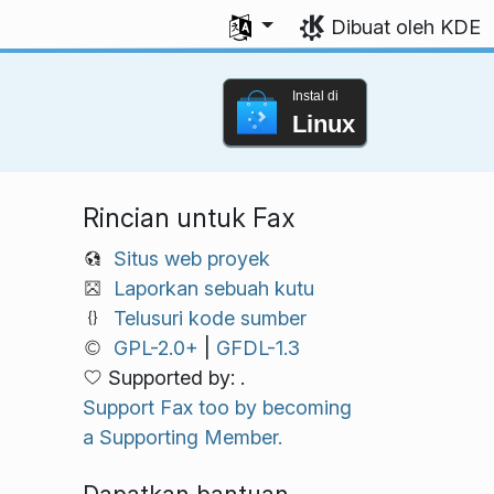
Pilih bahasa Anda
Dibuat oleh KDE
Instal di
Linux
Rincian untuk Fax
Situs web proyek
Laporkan sebuah kutu
Telusuri kode sumber
GPL-2.0+
|
GFDL-1.3
Supported by: .
Support Fax too by becoming
a Supporting Member.