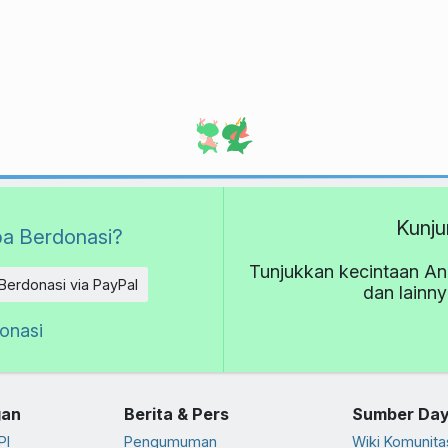
Kunju
a Berdonasi?
Tunjukkan kecintaan An
Berdonasi via PayPal
dan lainn
donasi
an
Berita & Pers
Sumber Da
PI
Pengumuman
Wiki Komunita