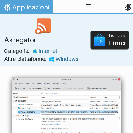
Passa al contenuto
Applicazioni
Pagina iniziale
Installa su
Akregator
Linux
Categorie:
Internet
Altre piattaforme:
Windows