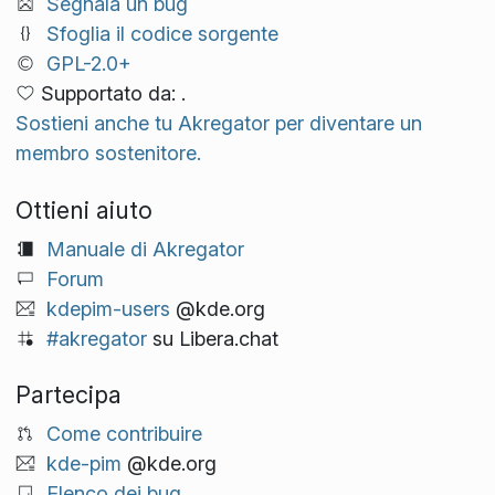
Segnala un bug
Sfoglia il codice sorgente
GPL-2.0+
Supportato da: .
Sostieni anche tu Akregator per diventare un
membro sostenitore.
Ottieni aiuto
Manuale di Akregator
Forum
kdepim-users
@kde.org
#akregator
su Libera.chat
Partecipa
Come contribuire
kde-pim
@kde.org
Elenco dei bug