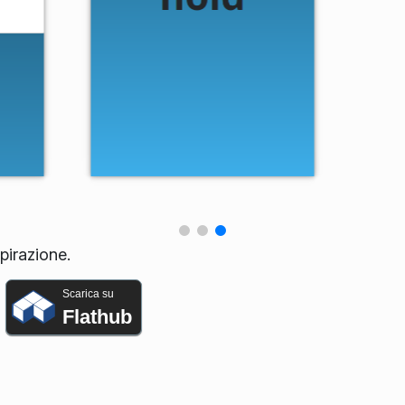
pirazione.
Scarica su
Flathub