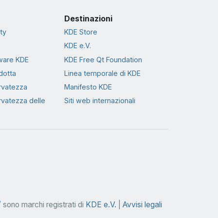
Destinazioni
ty
KDE Store
KDE e.V.
tware KDE
KDE Free Qt Foundation
dotta
Linea temporale di KDE
ervatezza
Manifesto KDE
ervatezza delle
Siti web internazionali
®
sono marchi registrati di
KDE e.V.
|
Avvisi legali