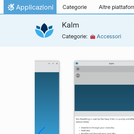
Passa al contenuto
Applicazioni
Categorie
Altre piattafo
Pagina iniziale
Kalm
Categorie:
Accessori