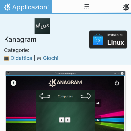
Passa al contenuto
Applicazioni
Pagina iniziale
Installa su
Kanagram
Linux
Categorie:
Didattica
|
Giochi