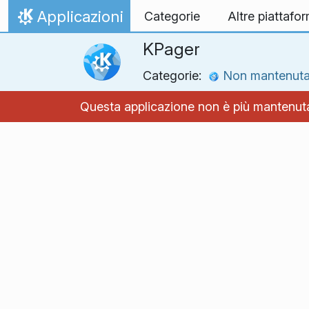
Passa al contenuto
Applicazioni
Categorie
Altre piattafo
Pagina iniziale
KPager
Categorie:
Non mantenut
Questa applicazione non è più mantenuta