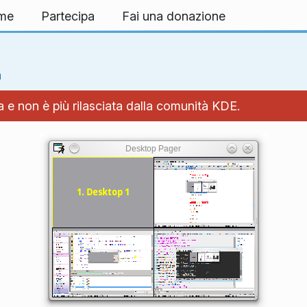
rme
Partecipa
Fai una donazione
a
 e non è più rilasciata dalla comunità KDE.