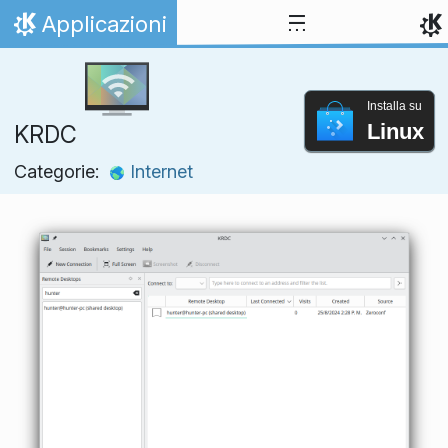
Passa al contenuto
Applicazioni
Pagina iniziale
Installa su
Linux
KRDC
Categorie:
Internet