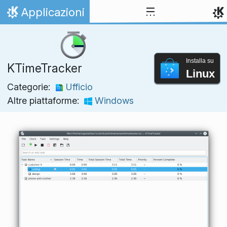
Passa al contenuto
Applicazioni
Pagina iniziale
Installa su
KTimeTracker
Linux
Categorie:
Ufficio
Altre piattaforme:
Windows