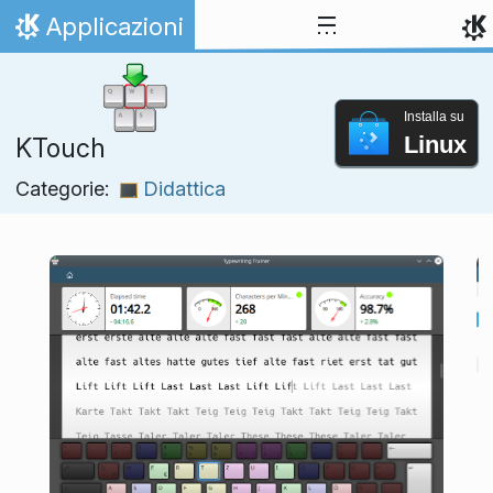
Passa al contenuto
Applicazioni
Pagina iniziale
Installa su
Linux
KTouch
Categorie:
Didattica