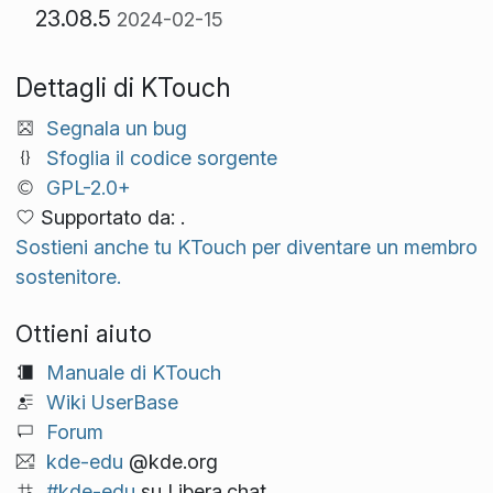
23.08.5
2024-02-15
Dettagli di KTouch
Segnala un bug
Sfoglia il codice sorgente
GPL-2.0+
Supportato da: .
Sostieni anche tu KTouch per diventare un membro
sostenitore.
Ottieni aiuto
Manuale di KTouch
Wiki UserBase
Forum
kde-edu
@kde.org
#kde-edu
su Libera.chat