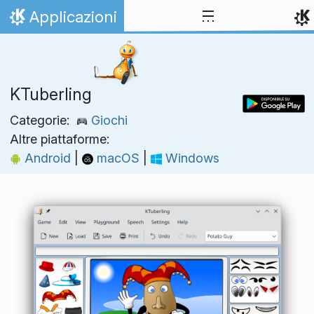
Passa al contenuto
Applicazioni
Pagina iniziale
KTuberling
Categorie:
Giochi
Altre piattaforme:
Android
|
macOS
|
Windows