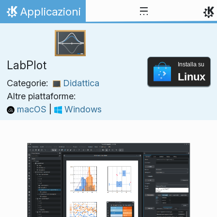
Passa al contenuto
Applicazioni
Pagina iniziale
LabPlot
Installa su
Linux
Categorie:
Didattica
Altre piattaforme:
macOS
|
Windows