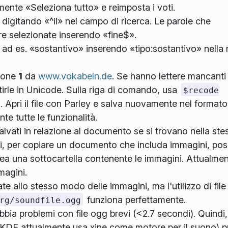
mente «Seleziona tutto» e reimposta i voti.
 digitando «^il» nel campo di ricerca. Le parole che
 selezionate inserendo «fine$».
 ad es. «sostantivo» inserendo «tipo:sostantivo» nella r
sione
1
da
www.vokabeln.de
. Se hanno lettere mancanti
tirle in Unicode. Sulla riga di comando, usa
$recode
. Apri il file con Parley e salva nuovamente nel formato
te tutte le funzionalità.
alvati in relazione al documento se si trovano nella ste
ndi, per copiare un documento che includa immagini, pos
crea una sottocartella contenente le immagini. Attualme
magini.
te allo stesso modo delle immagini, ma l'utilizzo di file
funziona perfettamente.
rg/soundfile.ogg
bbia problemi con file ogg brevi (<2.7 secondi). Quindi, 
KDE attualmente usa xine come motore per il suono) p