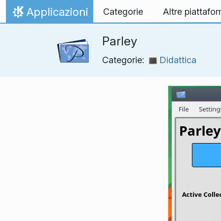
Passa al contenuto
Applicazioni
Categorie
Altre piattafo
Pagina iniziale
Parley
Categorie:
Didattica