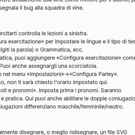
segnala il bug alla squadra di xine.
itarti controlla le lezioni a sinistra.
a esercitazione» per impostare le lingue e il tipo di te
igiti la parola) o Grammatica, ecc.
pratica, puoi aggiungere «Configura esercitazione» com
. Puoi anche assegnargli una scorciatoia.
cco nel menu «Impostazioni»->«Configura Parley».
so, non ti sarà chiesto l'orario impostato qui.
coli e pronomi». Imposta prima i pronomi. Saranno
a e pratica. Qui puoi anche abilitare le doppie coniugazio
niugazioni differenziano maschile/femminile/neutro.
lmente disegnare, o meglio ridisegnare, un file SVG