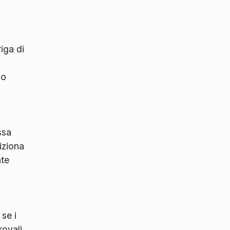
iga di
 o
ssa
iziona
nte
se i
rovali