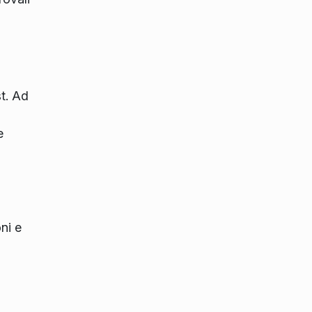
st. Ad
e
ni e