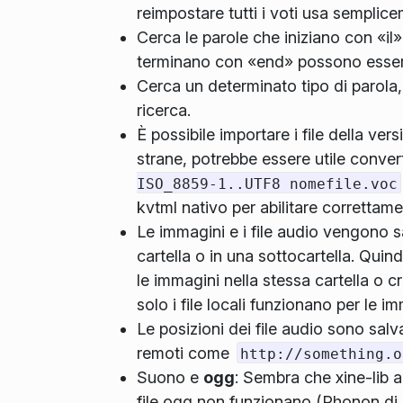
reimpostare tutti i voti usa semplice
Cerca le parole che iniziano con «il»
terminano con «end» possono essere
Cerca un determinato tipo di parola,
ricerca.
È possibile importare i file della ver
strane, potrebbe essere utile conver
ISO_8859-1..UTF8 nomefile.voc
kvtml nativo per abilitare correttamen
Le immagini e i file audio vengono s
cartella o in una sottocartella. Qui
le immagini nella stessa cartella o 
solo i file locali funzionano per le im
Le posizioni dei file audio sono salva
remoti come
http://something.o
Suono e
ogg
: Sembra che xine-lib a
file ogg non funzionano (Phonon di 