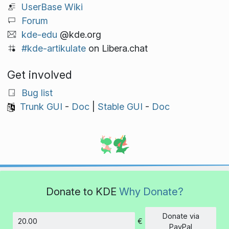
UserBase Wiki
Forum
kde-edu
@kde.org
#kde-artikulate
on Libera.chat
Get involved
Bug list
Trunk GUI
-
Doc
|
Stable GUI
-
Doc
Donate to KDE
Why Donate?
Donate via
€
Amount
PayPal