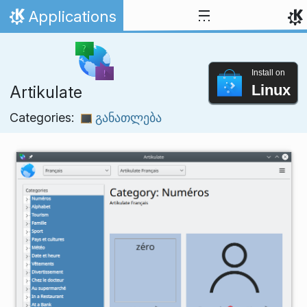
Skip to content
Applications
Home
Install on
Linux
Artikulate
Categories:
განათლება