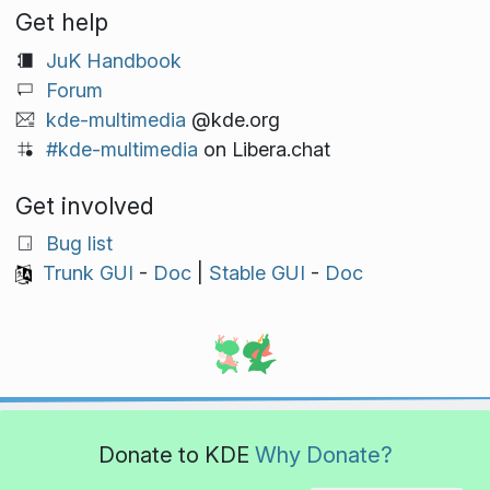
Get help
JuK Handbook
Forum
kde-multimedia
@kde.org
#kde-multimedia
on Libera.chat
Get involved
Bug list
Trunk GUI
-
Doc
|
Stable GUI
-
Doc
Donate to KDE
Why Donate?