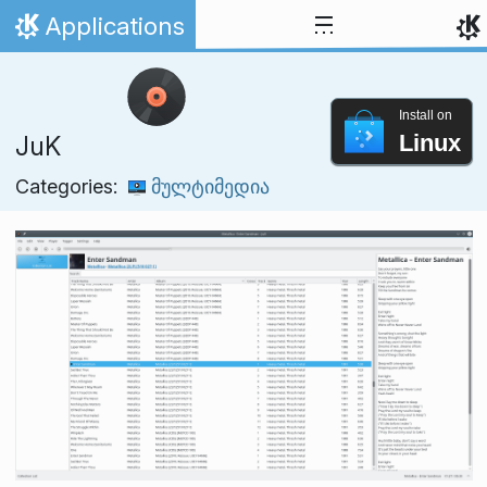
Skip to content
Applications
Home
Install on
Linux
JuK
Categories:
მულტიმედია