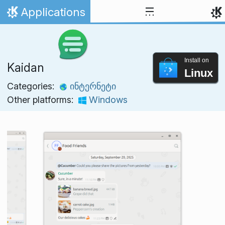
Skip to content
Applications
Home
Install on
Kaidan
Linux
Categories:
ინტერნეტი
Other platforms:
Windows