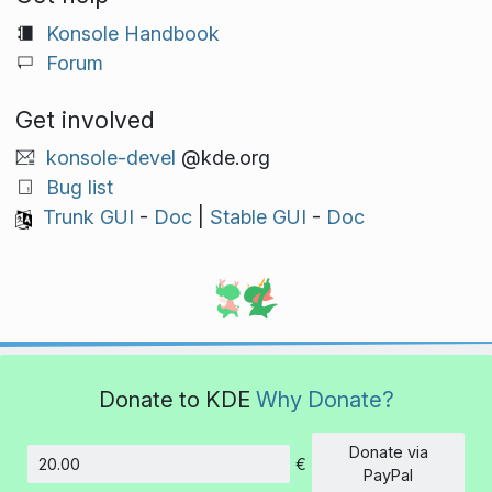
Konsole Handbook
Forum
Get involved
konsole-devel
@kde.org
Bug list
Trunk GUI
-
Doc
|
Stable GUI
-
Doc
Donate to KDE
Why Donate?
Donate via
€
Amount
PayPal