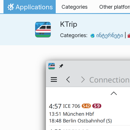
Skip to content
Applications
Categories
Other platfo
Home
KTrip
Categories:
ინტერნეტი
|