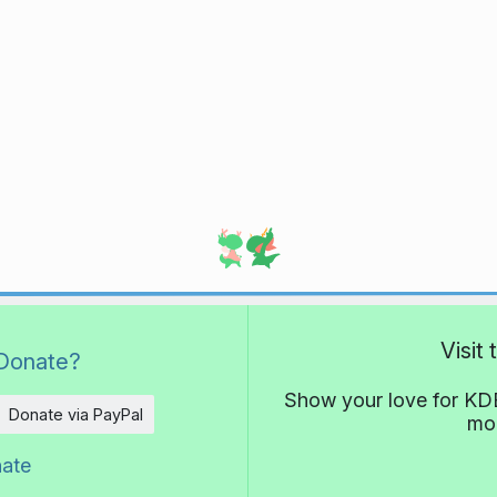
Visit
Donate?
Show your love for KDE
Donate via PayPal
mor
nate