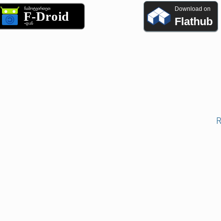
Download on
Flathub