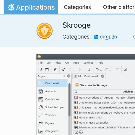
Skip to content
Applications
Categories
Other platfo
Home
Skrooge
Categories:
ოფისი