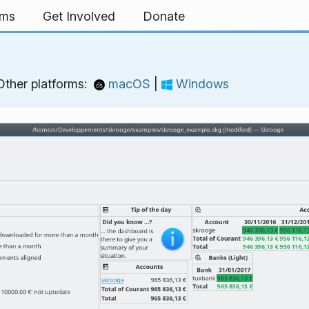
rms
Get Involved
Donate
Other platforms:
macOS
|
Windows