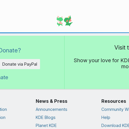
Visit
Donate?
Show your love for KDE
Donate via PayPal
mor
nate
News & Press
Resources
tion
Announcements
Community Wi
ion
KDE Blogs
Help
Planet KDE
Download KDE