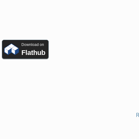
Download on
Flathub