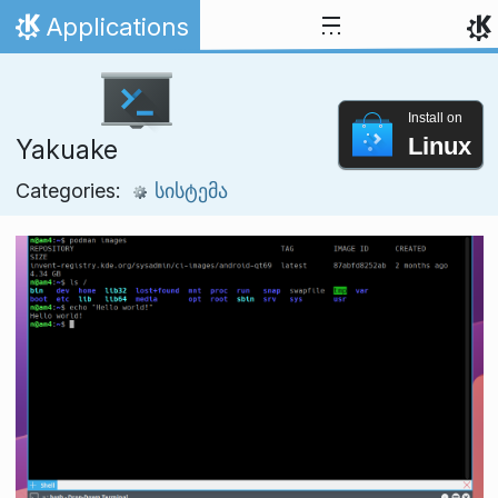
Skip to content
Applications
Home
Install on
Linux
Yakuake
Categories:
სისტემა