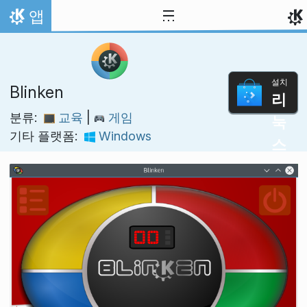
내용으로 이동
앱
홈
설치
Blinken
리
분류:
교육
|
게임
눅
기타 플랫폼:
Windows
스