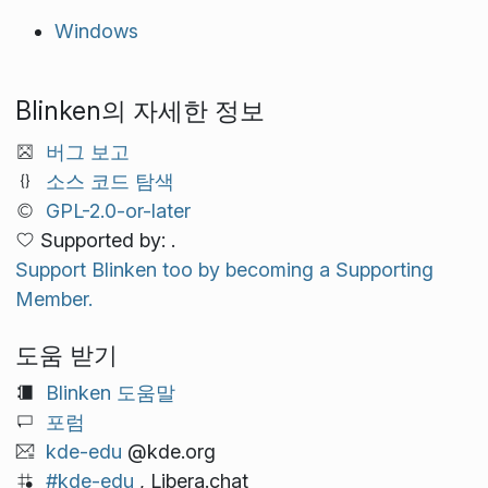
Windows
Blinken의 자세한 정보
버그 보고
소스 코드 탐색
GPL-2.0-or-later
Supported by: .
Support Blinken too by becoming a Supporting
Member.
도움 받기
Blinken 도움말
포럼
kde-edu
@kde.org
#kde-edu
, Libera.chat