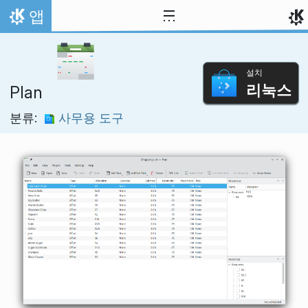
내용으로 이동
앱
홈
설치
리눅스
Plan
분류:
사무용 도구