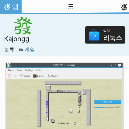
내용으로 이동
앱
홈
설치
리눅스
Kajongg
분류:
게임