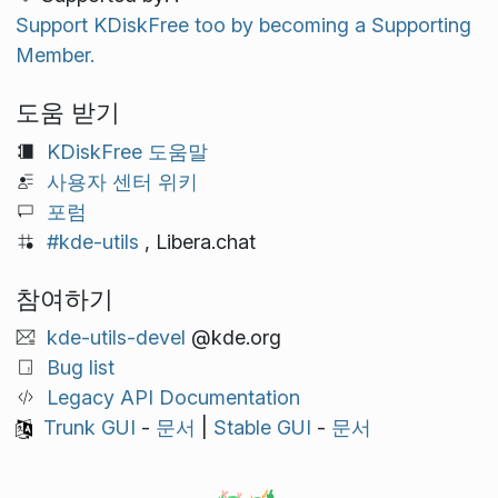
Support KDiskFree too by becoming a Supporting
Member.
도움 받기
KDiskFree 도움말
사용자 센터 위키
포럼
#kde-utils
, Libera.chat
참여하기
kde-utils-devel
@kde.org
Bug list
Legacy API Documentation
Trunk GUI
-
문서
|
Stable GUI
-
문서