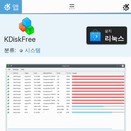
내용으로 이동
앱
홈
설치
리눅스
KDiskFree
분류:
시스템