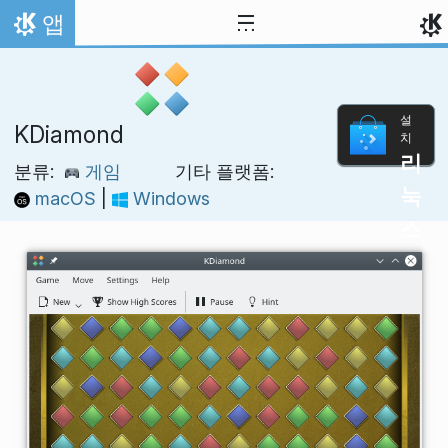
내용으로 이동
앱
홈
설
KDiamond
치
리
분류:
게임
기타 플랫폼:
눅
macOS
|
Windows
스