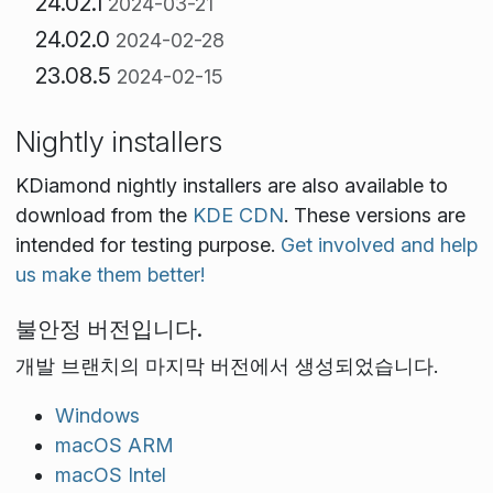
24.02.1
2024-03-21
24.02.0
2024-02-28
23.08.5
2024-02-15
Nightly installers
KDiamond nightly installers are also available to
download from the
KDE CDN
. These versions are
intended for testing purpose.
Get involved and help
us make them better!
불안정 버전입니다.
개발 브랜치의 마지막 버전에서 생성되었습니다.
Windows
macOS ARM
macOS Intel