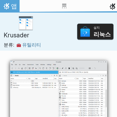
내용으로 이동
앱
홈
설치
리눅스
Krusader
분류:
유틸리티