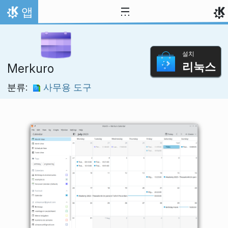
내용으로 이동
앱
홈
설치
리눅스
Merkuro
분류:
사무용 도구