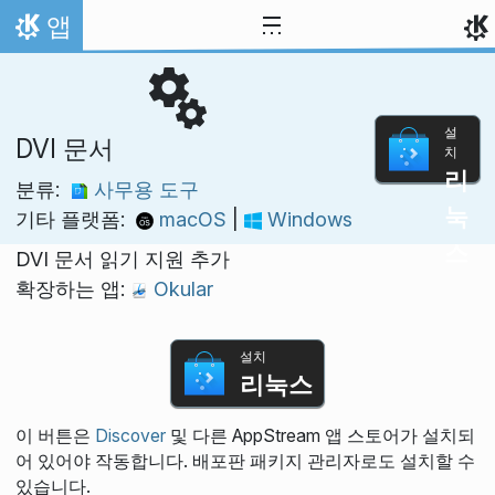
내용으로 이동
앱
홈
설
DVI 문서
치
리
분류:
사무용 도구
눅
기타 플랫폼:
macOS
|
Windows
스
DVI 문서 읽기 지원 추가
확장하는 앱:
Okular
설치
리눅스
이 버튼은
Discover
및 다른 AppStream 앱 스토어가 설치되
어 있어야 작동합니다. 배포판 패키지 관리자로도 설치할 수
있습니다.