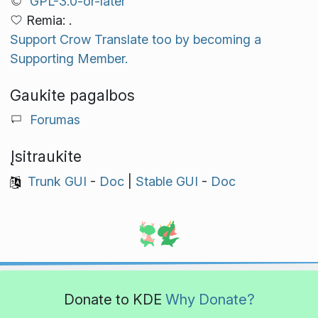
GPL-3.0-or-later
Remia: .
Support Crow Translate too by becoming a
Supporting Member.
Gaukite pagalbos
Forumas
Įsitraukite
Trunk GUI
-
Doc
|
Stable GUI
-
Doc
Donate to KDE
Why Donate?