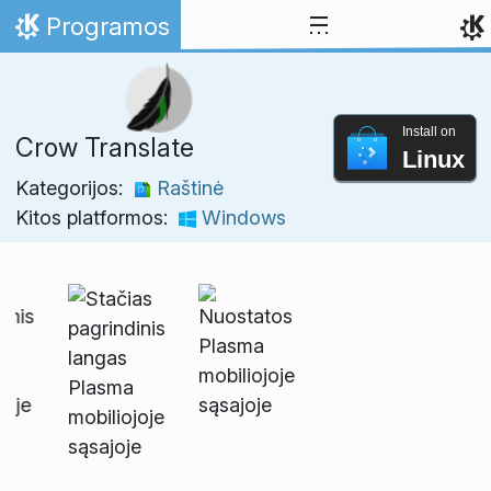
Skip to content
Programos
Home
Install on
Crow Translate
Linux
Kategorijos:
Raštinė
Kitos platformos:
Windows