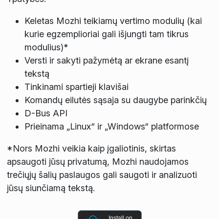
Keletas Mozhi teikiamų vertimo modulių (kai
kurie egzemplioriai gali išjungti tam tikrus
modulius)*
Versti ir sakyti pažymėtą ar ekrane esantį
tekstą
Tinkinami spartieji klavišai
Komandų eilutės sąsaja su daugybe parinkčių
D-Bus API
Prieinama „Linux“ ir „Windows“ platformose
*Nors Mozhi veikia kaip įgaliotinis, skirtas
apsaugoti jūsų privatumą, Mozhi naudojamos
trečiųjų šalių paslaugos gali saugoti ir analizuoti
jūsų siunčiamą tekstą.
Install on