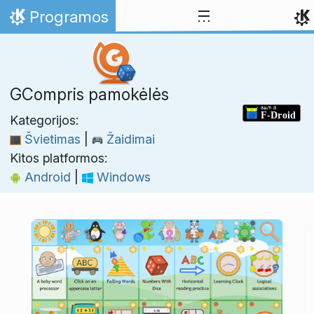
Skip to content
Programos
Home
GCompris pamokėlės
Kategorijos:
Švietimas
|
Žaidimai
Kitos platformos:
Android
|
Windows