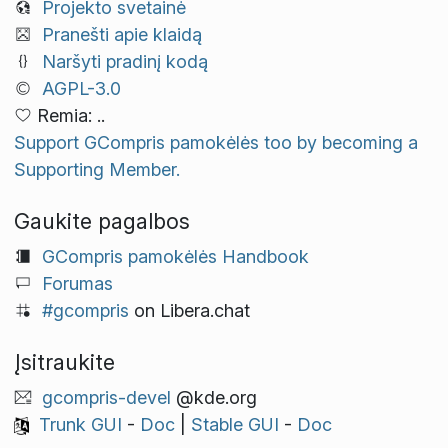
Projekto svetainė
Pranešti apie klaidą
Naršyti pradinį kodą
AGPL-3.0
Remia: ..
Support GCompris pamokėlės too by becoming a
Supporting Member.
Gaukite pagalbos
GCompris pamokėlės Handbook
Forumas
#gcompris
on Libera.chat
Įsitraukite
gcompris-devel
@kde.org
Trunk GUI
-
Doc
|
Stable GUI
-
Doc