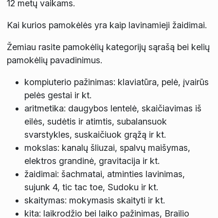
12 metų vaikams.
Kai kurios pamokėlės yra kaip lavinamieji žaidimai.
Žemiau rasite pamokėlių kategorijų sąrašą bei kelių
pamokėlių pavadinimus.
kompiuterio pažinimas: klaviatūra, pelė, įvairūs
pelės gestai ir kt.
aritmetika: daugybos lentelė, skaičiavimas iš
eilės, sudėtis ir atimtis, subalansuok
svarstykles, suskaičiuok grąžą ir kt.
mokslas: kanalų šliuzai, spalvų maišymas,
elektros grandinė, gravitacija ir kt.
žaidimai: šachmatai, atminties lavinimas,
sujunk 4, tic tac toe, Sudoku ir kt.
skaitymas: mokymasis skaityti ir kt.
kita: laikrodžio bei laiko pažinimas, Brailio