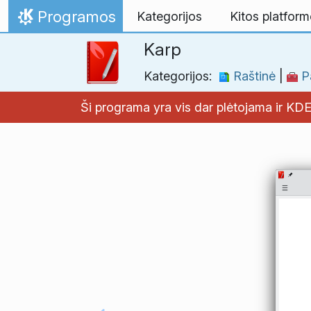
Skip to content
Programos
Kategorijos
Kitos platfor
Home
Karp
Kategorijos:
Raštinė
|
Pa
Ši programa yra vis dar plėtojama ir KD