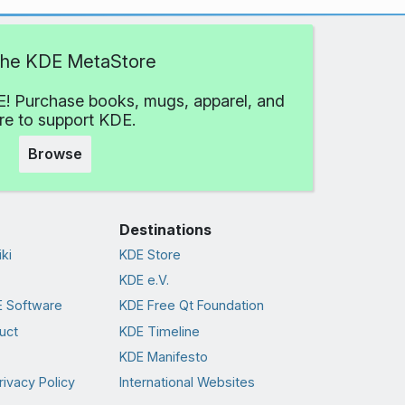
 the KDE MetaStore
! Purchase books, mugs, apparel, and
e to support KDE.
Browse
Destinations
ki
KDE Store
KDE e.V.
 Software
KDE Free Qt Foundation
uct
KDE Timeline
KDE Manifesto
rivacy Policy
International Websites