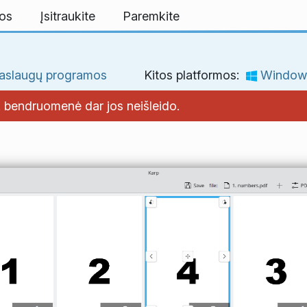
mos
Įsitraukite
Paremkite
slaugų programos
Kitos platformos:
Window
E bendruomenė dar jos neišleido.