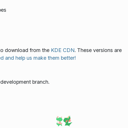
bes
e to download from the
KDE CDN
. These versions are
ed and help us make them better!
e development branch.