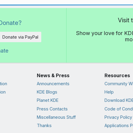
Visit
Donate?
Show your love for KDE
Donate via PayPal
mor
nate
News & Press
Resources
tion
Announcements
Community Wi
ion
KDE Blogs
Help
Planet KDE
Download KDE
Press Contacts
Code of Cond
Miscellaneous Stuff
Privacy Policy
Thanks
Applications P