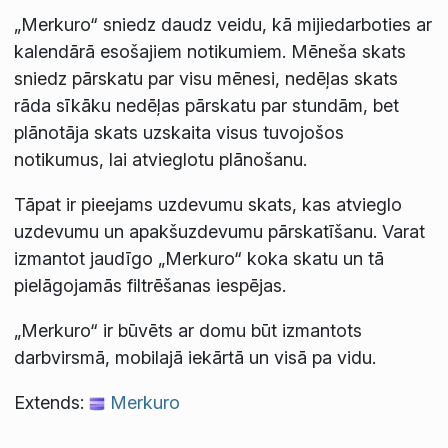
„Merkuro“ sniedz daudz veidu, kā mijiedarboties ar
kalendārā esošajiem notikumiem. Mēneša skats
sniedz pārskatu par visu mēnesi, nedēļas skats
rāda sīkāku nedēļas pārskatu par stundām, bet
plānotāja skats uzskaita visus tuvojošos
notikumus, lai atvieglotu plānošanu.
Tāpat ir pieejams uzdevumu skats, kas atvieglo
uzdevumu un apakšuzdevumu pārskatīšanu. Varat
izmantot jaudīgo „Merkuro“ koka skatu un tā
pielāgojamās filtrēšanas iespējas.
„Merkuro“ ir būvēts ar domu būt izmantots
darbvirsmā, mobilajā iekārtā un visā pa vidu.
Extends:
Merkuro