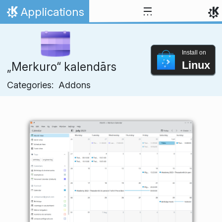
Skip to content
Applications
Home
Install on
Linux
„Merkuro“ kalendārs
Categories:
Addons