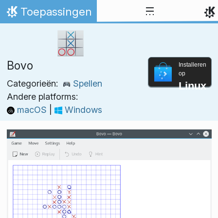
Spring naar inhoud
Toepassingen
Thuis
Bovo
Installeren
op
Categorieën:
Spellen
Linux
Andere platforms:
macOS
|
Windows