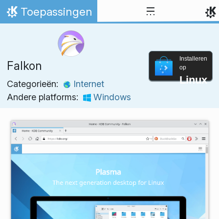
Spring naar inhoud
Toepassingen
Thuis
Installeren
Falkon
op
Linux
Categorieën:
Internet
Andere platforms:
Windows