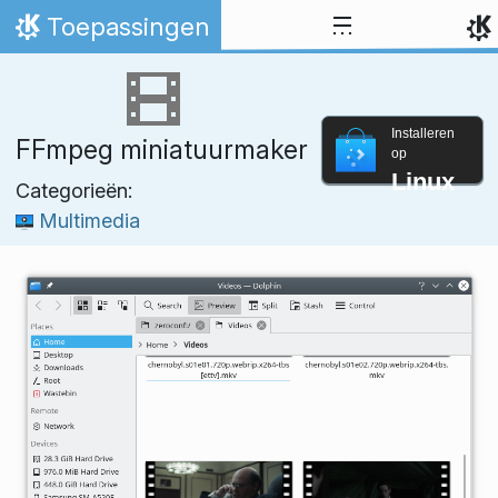
Spring naar inhoud
Toepassingen
Thuis
Installeren
FFmpeg miniatuurmaker
op
Linux
Categorieën:
Multimedia