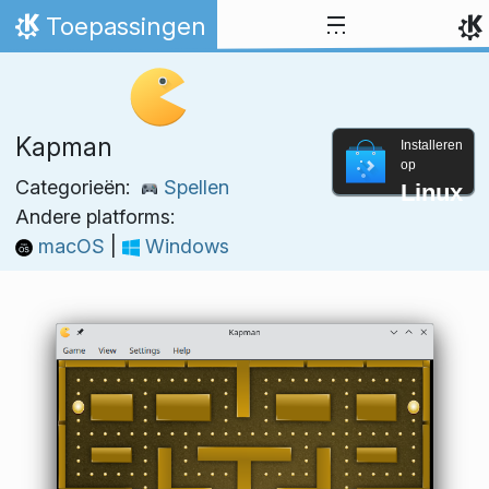
Spring naar inhoud
Toepassingen
Thuis
Kapman
Installeren
op
Categorieën:
Spellen
Linux
Andere platforms:
macOS
|
Windows