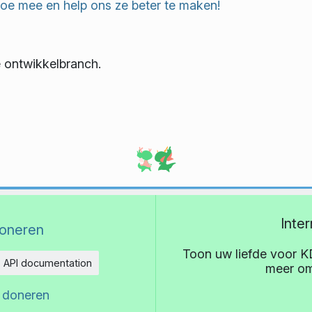
oe mee en help ons ze beter te maken!
e ontwikkelbranch.
Inte
oneren
Toon uw liefde voor K
API documentation
meer om
eid
 doneren