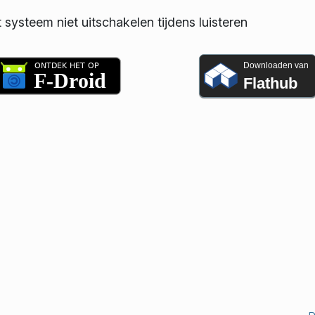
t systeem niet uitschakelen tijdens luisteren
Downloaden van
Flathub