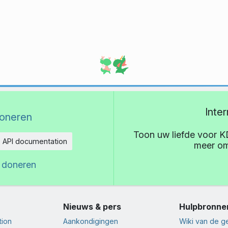
Inte
oneren
Toon uw liefde voor K
API documentation
meer om
eid
 doneren
Nieuws & pers
Hulpbronne
tion
Aankondigingen
Wiki van de 