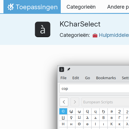
Spring naar inhoud
Toepassingen
Categorieën
Andere p
Thuis
KCharSelect
Categorieën:
Hulpmiddele