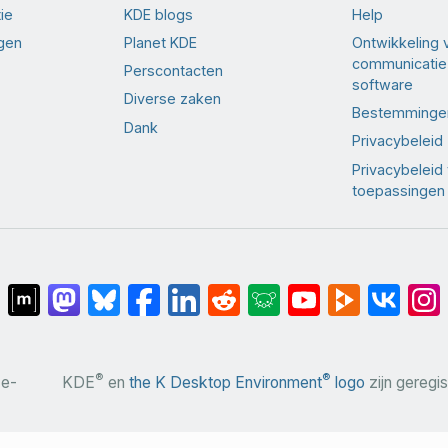
ie
KDE blogs
Help
ngen
Planet KDE
Ontwikkeling 
communicatie
Perscontacten
software
Diverse zaken
Bestemminge
Dank
Privacybeleid
Privacybeleid
toepassingen
®
®
 e-
KDE
en
the K Desktop Environment
logo
zijn geregi