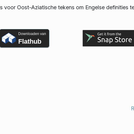
voor Oost-Aziatische tekens om Engelse definities t
Downloaden van
Flathub