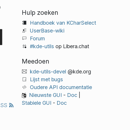
e
Hulp zoeken
Handboek van KCharSelect
UserBase-wiki
Forum
#kde-utils
op Libera.chat
Meedoen
kde-utils-devel
@kde.org
Lijst met bugs
Oudere API documentatie
Nieuwste GUI
-
Doc
|
Stabiele GUI
-
Doc
RSS