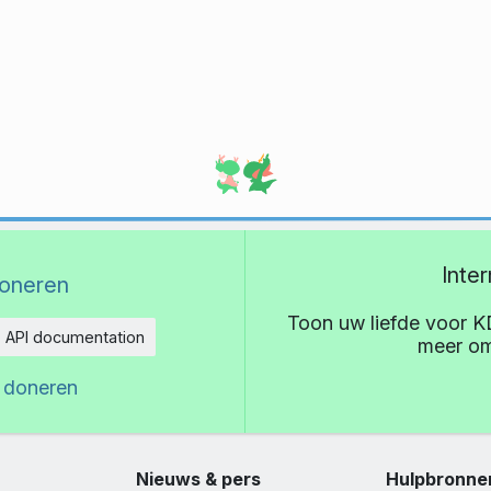
Inte
oneren
Toon uw liefde voor K
API documentation
meer om
eid
 doneren
Nieuws & pers
Hulpbronne