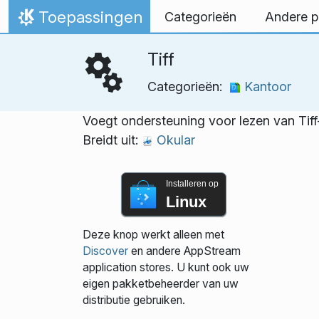
Spring naar inhoud
Toepassingen
Categorieën
Andere p
Thuis
Tiff
Categorieën:
Kantoor
Voegt ondersteuning voor lezen van Tif
Breidt uit:
Okular
Installeren op
Linux
Deze knop werkt alleen met
Discover
en andere AppStream
application stores. U kunt ook uw
eigen pakketbeheerder van uw
distributie gebruiken.