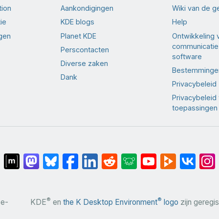
tion
Aankondigingen
Wiki van de 
ie
KDE blogs
Help
ngen
Planet KDE
Ontwikkeling 
communicatie
Perscontacten
software
Diverse zaken
Bestemminge
Dank
Privacybeleid
Privacybeleid
toepassingen
®
®
 e-
KDE
en
the K Desktop Environment
logo
zijn geregi