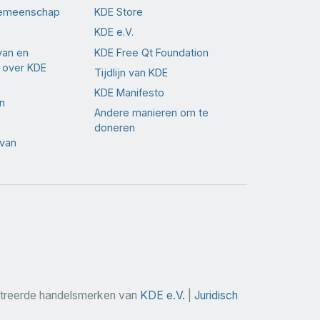
gemeenschap
KDE Store
KDE e.V.
van en
KDE Free Qt Foundation
 over KDE
Tijdlijn van KDE
KDE Manifesto
n
Andere manieren om te
doneren
 van
streerde handelsmerken van
KDE e.V.
|
Juridisch