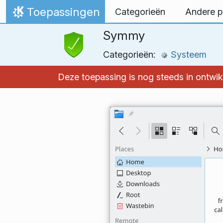
Spring naar inhoud
Toepassingen
Categorieën
Andere p
Thuis
Symmy
Categorieën:
Systeem
Deze toepassing is nog steeds in ontwi