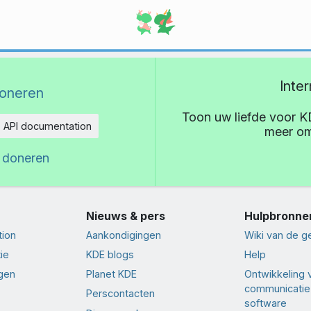
Inte
oneren
Toon uw liefde voor K
API documentation
meer om
eid
 doneren
Nieuws & pers
Hulpbronne
tion
Aankondigingen
Wiki van de 
ie
KDE blogs
Help
ngen
Planet KDE
Ontwikkeling 
communicatie
Perscontacten
software