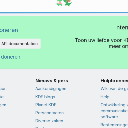
Inte
oneren
Toon uw liefde voor K
API documentation
meer om
eid
 doneren
Nieuws & pers
Hulpbronne
tion
Aankondigingen
Wiki van de 
ie
KDE blogs
Help
ngen
Planet KDE
Ontwikkeling 
communicatie
Perscontacten
software
Diverse zaken
Bestemminge