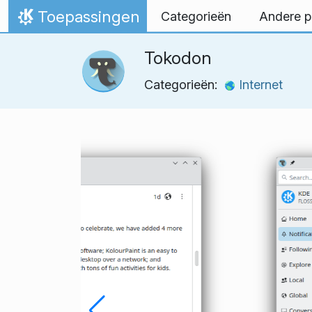
Spring naar inhoud
Toepassingen
Categorieën
Andere p
Thuis
Tokodon
Categorieën:
Internet