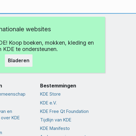
rnationale websites
DE! Koop boeken, mokken, kleding en
 KDE te ondersteunen.
Bladeren
n
Bestemmingen
gemeenschap
KDE Store
KDE e.V.
van en
KDE Free Qt Foundation
 over KDE
Tijdlijn van KDE
KDE Manifesto
n