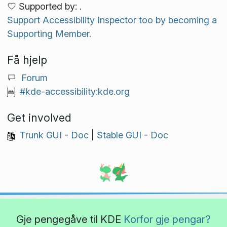
Supported by: .
Support Accessibility Inspector too by becoming a
Supporting Member.
Få hjelp
Forum
#kde-accessibility:kde.org
Get involved
Trunk GUI
-
Doc
|
Stable GUI
-
Doc
Gje pengegåve til KDE
Korfor gje pengar?