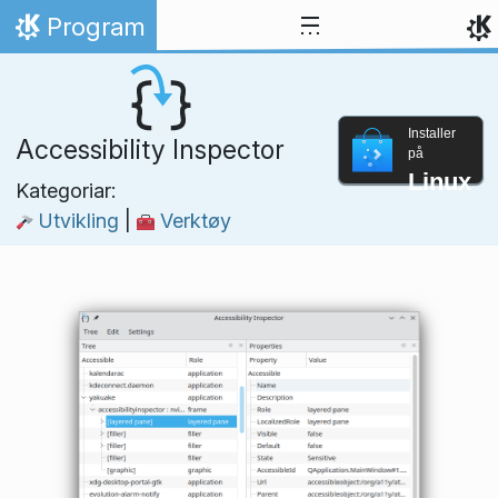
Hopp til innhaldet
Program
Heim
Installer
Accessibility Inspector
på
Linux
Kategoriar:
Utvikling
|
Verktøy