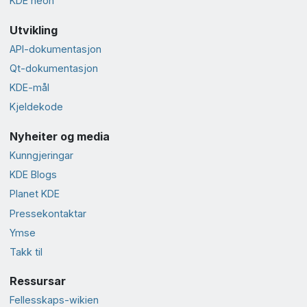
KDE neon
Utvikling
API-dokumentasjon
Qt-dokumentasjon
KDE-mål
Kjeldekode
Nyheiter og media
Kunngjeringar
KDE Blogs
Planet KDE
Presse­kontaktar
Ymse
Takk til
Ressursar
Fellesskaps-wikien