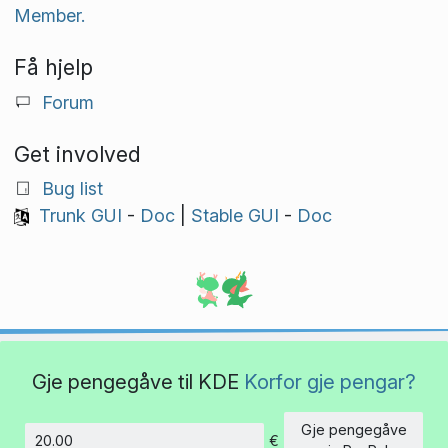
Member.
Få hjelp
Forum
Get involved
Bug list
Trunk GUI
-
Doc
|
Stable GUI
-
Doc
Gje pengegåve til KDE
Korfor gje pengar?
Gje pengegåve
€