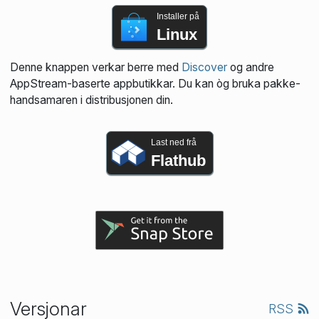
Installer på
Linux
Denne knappen verkar berre med
Discover
og andre
AppStream-baserte appbutikkar. Du kan òg bruka pakke­
handsamaren i distribusjonen din.
Last ned frå
Flathub
Versjonar
RSS