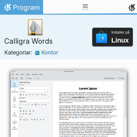
Hopp til innhaldet
Program
Heim
Installer på
Linux
Calligra Words
Kategoriar:
Kontor