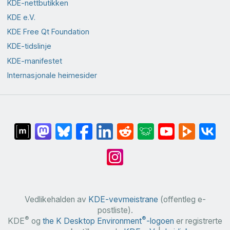
KDE-nettbutikken
KDE e.V.
KDE Free Qt Foundation
KDE-tidslinje
KDE-manifestet
Internasjonale heimesider
Vedlikehalden av
KDE-vevmeistrane
(offentleg e-
postliste).
®
®
KDE
og
the K Desktop Environment
-logoen
er registrerte