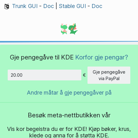
Trunk GUI
-
Doc
|
Stable GUI
-
Doc
Gje pengegåve til KDE
Korfor gje pengar?
Gje pengegåve
€
Beløp
via PayPal
Andre måtar å gje pengegåver på
Besøk meta-nettbutikken vår
Vis kor begeistra du er for KDE! Kjøp bøker, krus,
klede og anna for å støtta KDE.