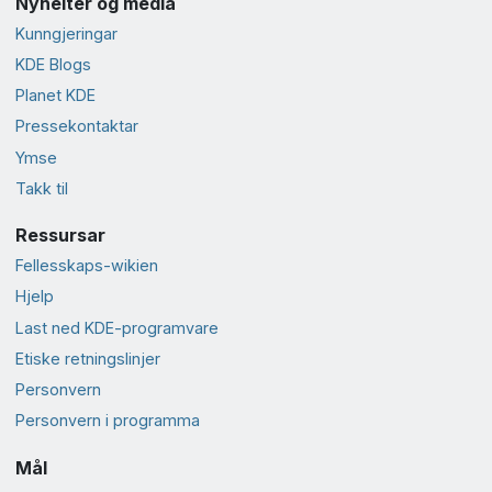
Nyheiter og media
Kunngjeringar
KDE Blogs
Planet KDE
Presse­kontaktar
Ymse
Takk til
Ressursar
Fellesskaps-wikien
Hjelp
Last ned KDE-programvare
Etiske retningslinjer
Personvern
Personvern i programma
Mål