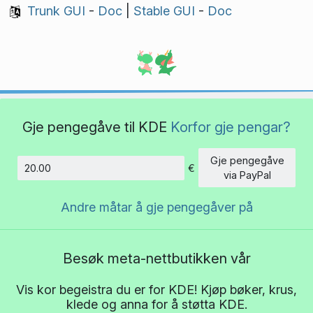
Trunk GUI
-
Doc
|
Stable GUI
-
Doc
Gje pengegåve til KDE
Korfor gje pengar?
Gje pengegåve
€
Beløp
via PayPal
Andre måtar å gje pengegåver på
Besøk meta-nettbutikken vår
Vis kor begeistra du er for KDE! Kjøp bøker, krus,
klede og anna for å støtta KDE.