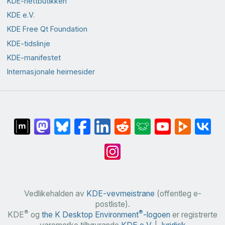
KDE-nettbutikken
KDE e.V.
KDE Free Qt Foundation
KDE-tidslinje
KDE-manifestet
Internasjonale heimesider
Vedlikehalden av
KDE-vevmeistrane
(offentleg e-
postliste).
®
®
KDE
og
the K Desktop Environment
-logoen
er registrerte