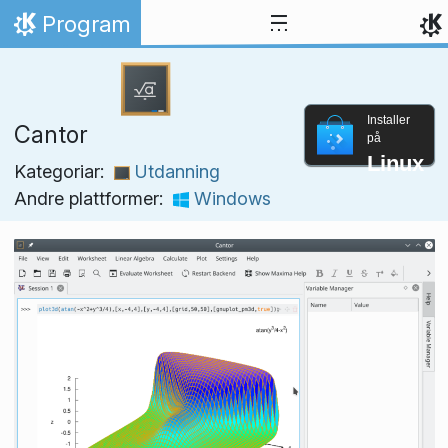
Hopp til innhaldet
Program
Heim
Installer
Cantor
på
Linux
Kategoriar:
Utdanning
Andre plattformer:
Windows