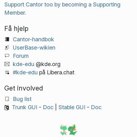
Support Cantor too by becoming a Supporting
Member.
Få hjelp
Cantor-handbok
UserBase-wikien
Forum
kde-edu
@kde.org
#kde-edu
på Libera.chat
Get involved
Bug list
Trunk GUI
-
Doc
|
Stable GUI
-
Doc