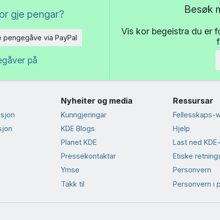
Besøk m
or gje pengar?
Vis kor begeistra du er 
e pengegåve via PayPal
egåver på
Nyheiter og media
Ressursar
sjon
Kunngjeringar
Fellesskaps-w
sjon
KDE Blogs
Hjelp
Planet KDE
Last ned KDE
Presse­kontaktar
Etiske retnings
Ymse
Personvern
Takk til
Personvern i