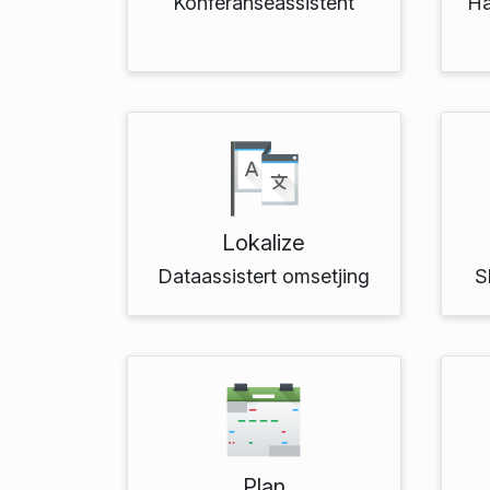
Konferanse­assistent
Ha
Lokalize
Dataassistert omsetjing
S
Plan