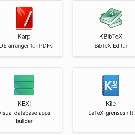
Karp
KBibTeX
DE arranger for PDFs
BibTeX Editor
KEXI
Kile
Visual database apps
LaTeX-grensesnitt
builder