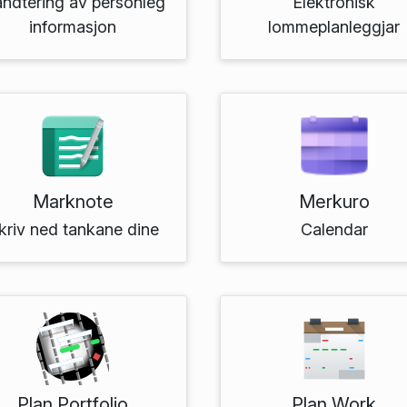
ndtering av personleg
Elektronisk
informasjon
lommeplanleggjar
Marknote
Merkuro
kriv ned tankane dine
Calendar
Plan Portfolio
Plan Work