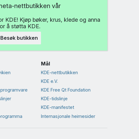
eta-nettbutikken vår
for KDE! Kjøp bøker, krus, klede og anna
for å støtta KDE.
Besøk butikken
Mål
ikien
KDE-nettbutikken
KDE e.V.
-programvare
KDE Free Qt Foundation
linjer
KDE-tidslinje
KDE-manifestet
 programma
Internasjonale heimesider