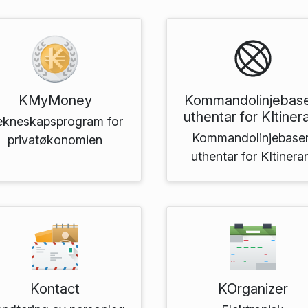
KMyMoney
Kommandolinje­base
uthentar for KItiner
kneskaps­program for
Kommandolinje­baser
privat­økonomien
uthentar for KItinera
Kontact
KOrganizer