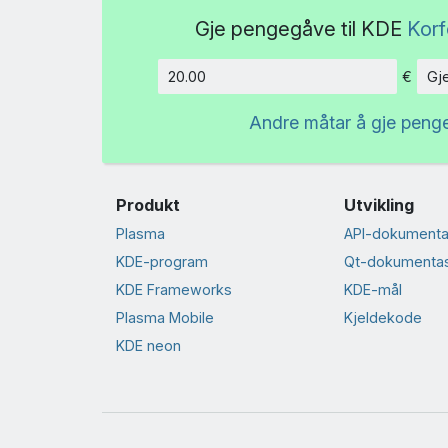
Gje pengegåve til KDE
Korf
€
Gj
Beløp
Andre måtar å gje peng
Produkt
Utvikling
Plasma
API-dokumenta
KDE-program
Qt-dokumenta
KDE Frameworks
KDE-mål
Plasma Mobile
Kjeldekode
KDE neon