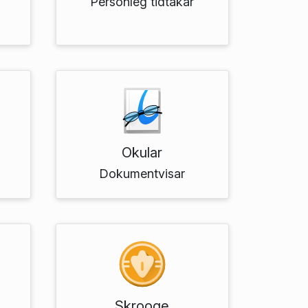
Personleg tidtakar
Okular
Dokument­visar
Skrooge