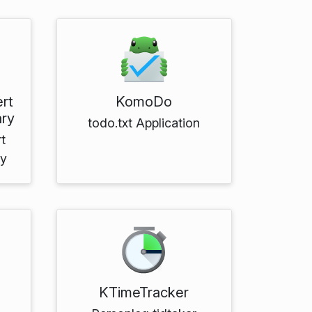
rt
KomoDo
ary
todo.txt Application
t
ry
KTimeTracker