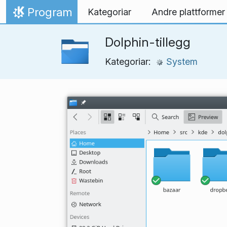
Hopp til innhaldet
Program
Kategoriar
Andre plattformer
Heim
Dolphin-tillegg
Kategoriar:
System