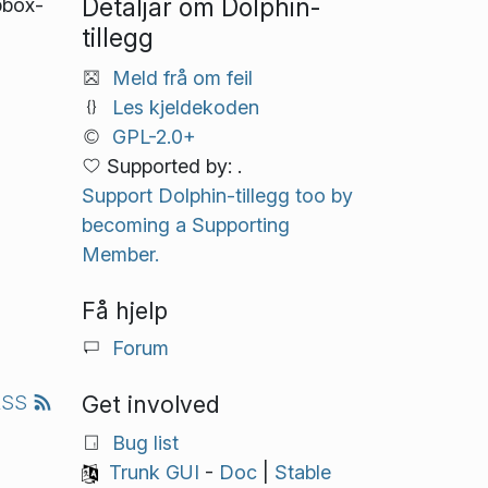
Detaljar om Dolphin-
pbox-
tillegg
Meld frå om feil
Les kjeldekoden
GPL-2.0+
Supported by: .
Support Dolphin-tillegg too by
becoming a Supporting
Member.
Få hjelp
Forum
Get involved
RSS
Bug list
Trunk GUI
-
Doc
|
Stable