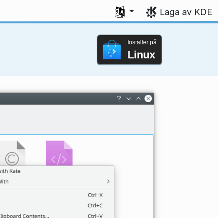
Vel språk
Laga av KDE
Installer på
Linux