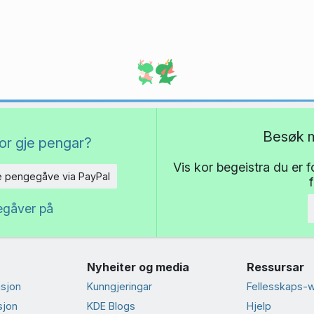
Besøk m
or gje pengar?
Vis kor begeistra du er 
e pengegåve via PayPal
egåver på
Nyheiter og media
Ressursar
sjon
Kunngjeringar
Fellesskaps-w
sjon
KDE Blogs
Hjelp