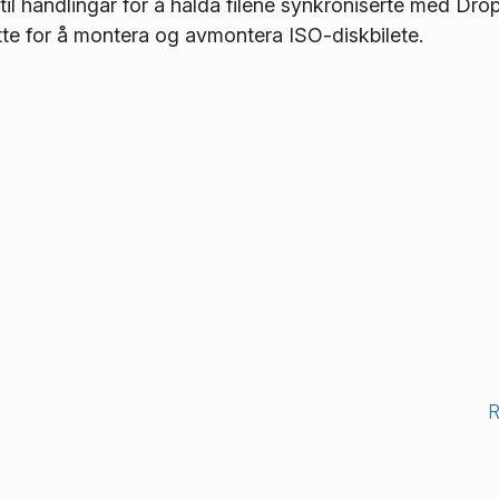
 til handlingar for å halda filene synkroniserte med Dro
tøtte for å montera og avmontera ISO-diskbilete.