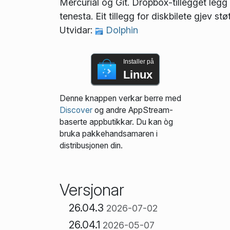
Mercurial og Git. Dropbox-tillegget legg
tenesta. Eit tillegg for diskbilete gjev s
Utvidar:
Dolphin
Installer på
Linux
Denne knappen verkar berre med
Discover
og andre AppStream-
baserte appbutikkar. Du kan òg
bruka pakke­handsamaren i
distribusjonen din.
Versjonar
26.04.3
2026-07-02
26.04.1
2026-05-07