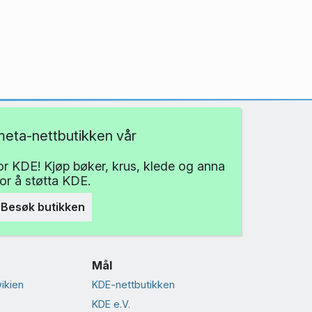
eta-nettbutikken vår
for KDE! Kjøp bøker, krus, klede og anna
for å støtta KDE.
Besøk butikken
Mål
ikien
KDE-nettbutikken
KDE e.V.