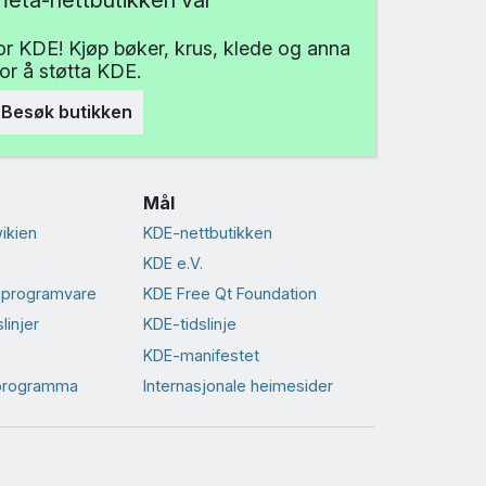
for KDE! Kjøp bøker, krus, klede og anna
for å støtta KDE.
Besøk butikken
Mål
ikien
KDE-nettbutikken
KDE e.V.
-programvare
KDE Free Qt Foundation
linjer
KDE-tidslinje
KDE-manifestet
 programma
Internasjonale heimesider