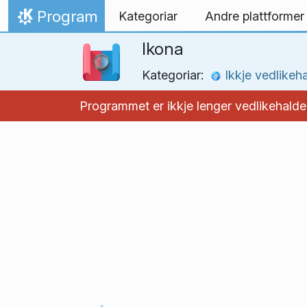
Hopp til innhaldet
Program
Kategoriar
Andre plattformer
Heim
Ikona
Kategoriar:
Ikkje vedlikeh
Programmet er ikkje lenger vedlikehalde,