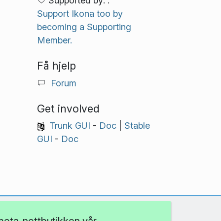
Supported by: .
Support Ikona too by
becoming a Supporting
Member.
Få hjelp
Forum
Get involved
Trunk GUI
-
Doc
|
Stable
GUI
-
Doc
eta-nettbutikken vår