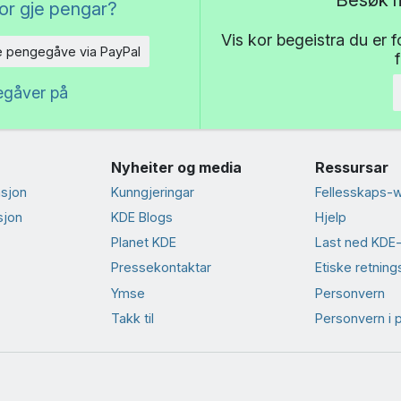
or gje pengar?
Vis kor begeistra du er 
e pengegåve via PayPal
egåver på
Nyheiter og media
Ressursar
sjon
Kunngjeringar
Fellesskaps-w
sjon
KDE Blogs
Hjelp
Planet KDE
Last ned KDE
Presse­kontaktar
Etiske retnings
Ymse
Personvern
Takk til
Personvern i