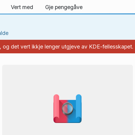
Vert med
Gje pengegåve
alde
 og det vert ikkje lenger utgjeve av KDE-fellesskapet.