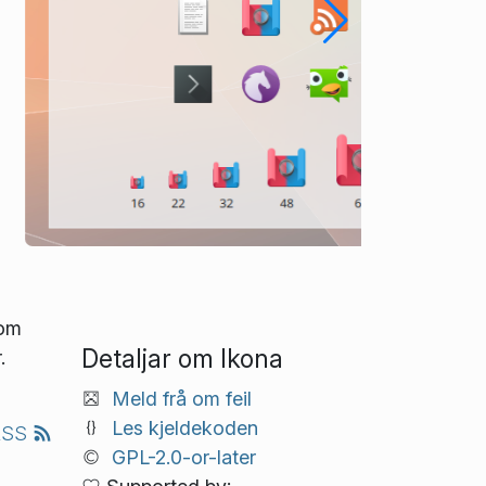
som
Detaljar om Ikona
.
Meld frå om feil
Les kjeldekoden
RSS
GPL-2.0-or-later