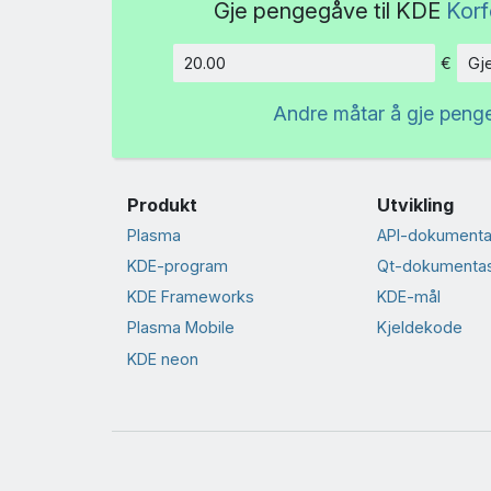
Gje pengegåve til KDE
Korf
€
Gj
Beløp
Andre måtar å gje peng
Produkt
Utvikling
Plasma
API-dokumenta
KDE-program
Qt-dokumenta
KDE Frameworks
KDE-mål
Plasma Mobile
Kjeldekode
KDE neon