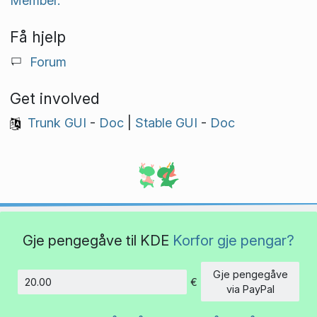
Member.
Få hjelp
Forum
Get involved
Trunk GUI
-
Doc
|
Stable GUI
-
Doc
Gje pengegåve til KDE
Korfor gje pengar?
Gje pengegåve
€
Beløp
via PayPal