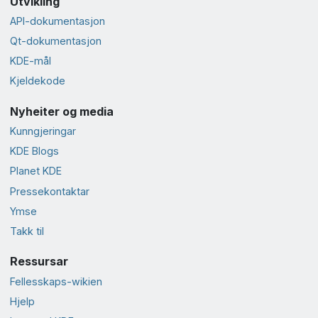
Utvikling
API-dokumentasjon
Qt-dokumentasjon
KDE-mål
Kjeldekode
Nyheiter og media
Kunngjeringar
KDE Blogs
Planet KDE
Presse­kontaktar
Ymse
Takk til
Ressursar
Fellesskaps-wikien
Hjelp