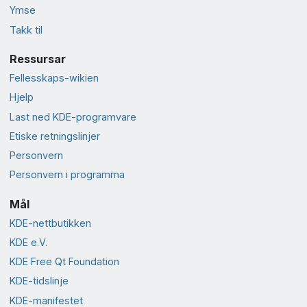
Ymse
Takk til
Ressursar
Fellesskaps-wikien
Hjelp
Last ned KDE-programvare
Etiske retningslinjer
Personvern
Personvern i programma
Mål
KDE-nettbutikken
KDE e.V.
KDE Free Qt Foundation
KDE-tidslinje
KDE-manifestet