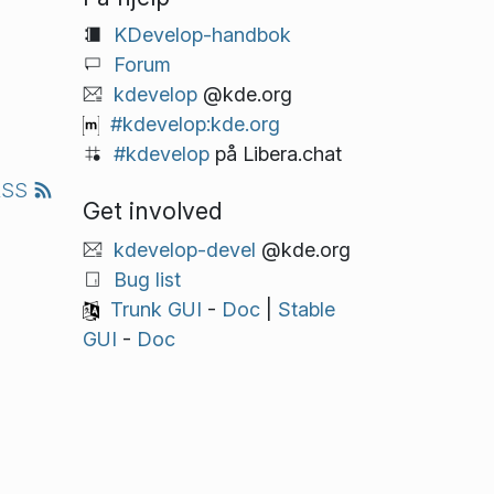
KDevelop-handbok
Forum
kdevelop
@kde.org
#kdevelop:kde.org
#kdevelop
på Libera.chat
RSS
Get involved
kdevelop-devel
@kde.org
Bug list
Trunk GUI
-
Doc
|
Stable
GUI
-
Doc