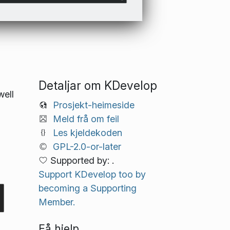
Detaljar om KDevelop
well
Prosjekt-heimeside
Meld frå om feil
Les kjeldekoden
GPL-2.0-or-later
Supported by: .
Support KDevelop too by
becoming a Supporting
Member.
Få hjelp