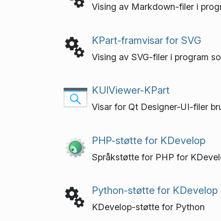
Vising av Markdown-filer i pro
KPart-framvisar for SVG
Vising av SVG-filer i program s
KUIViewer-KPart
Visar for Qt Designer-UI-filer b
PHP-støtte for KDevelop
Språkstøtte for PHP for KDeve
Python-støtte for KDevelop
KDevelop-støtte for Python