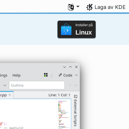
Vel språk
Laga av KDE
Installer på
Linux