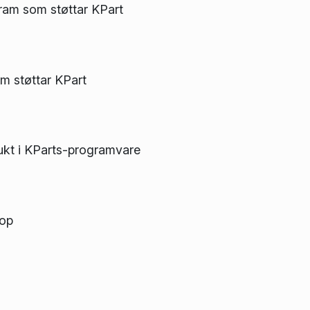
gram som støttar KPart
om støttar KPart
rukt i KParts-programvare
lop